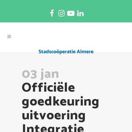
03 jan
Officiële
goedkeuring
uitvoering
Integratie