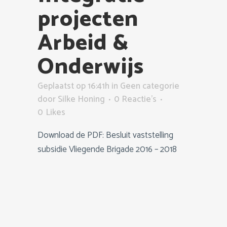
projecten
Arbeid &
Onderwijs
Geplaatst op 16:41h
in
Geen categorie
door
Silke Honing
0 Reactie's
0
Likes
Download de PDF: Besluit vaststelling
subsidie Vliegende Brigade 2016 – 2018