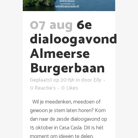
07 aug
6e
dialoogavond
Almeerse
Burgerbaan
Geplaatst op 20:15h
in
door
Elly
0 Reactie's
0
Likes
Wil je meedenken, meedoen of
gewoon je stem laten horen? Kom
dan naar de zesde dialoogavond op
15 oktober in Casa Casla. Dit is hét
moment om ideeën te delen,