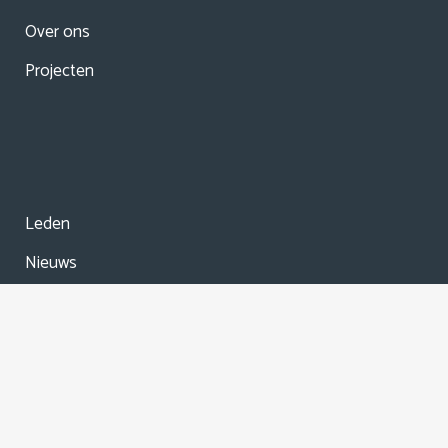
Over ons
Projecten
Leden
Nieuws
Agenda
© Copyright
2026 Stadscoöperatie Almere