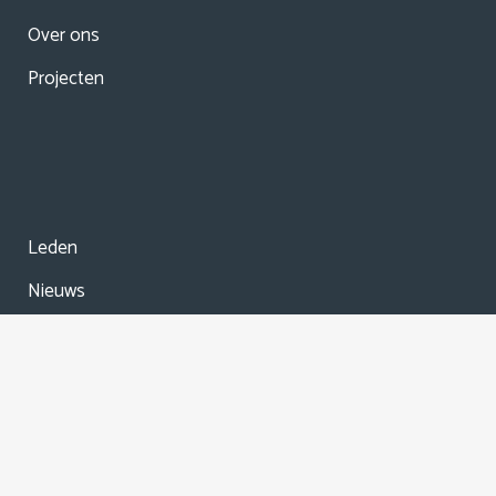
Over ons
Projecten
Leden
Nieuws
Agenda
© Copyright
2026 Stadscoöperatie Almere